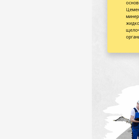
основ
Цемен
минер
жидко
щелоч
орган