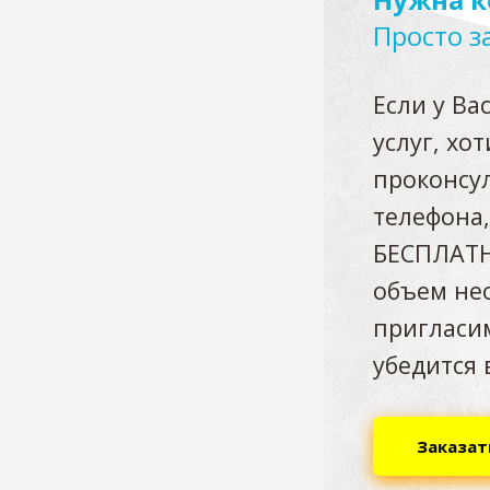
Просто з
Если у Ва
услуг, хо
проконсул
телефона,
БЕСПЛАТН
объем нео
пригласи
убедится 
Заказат