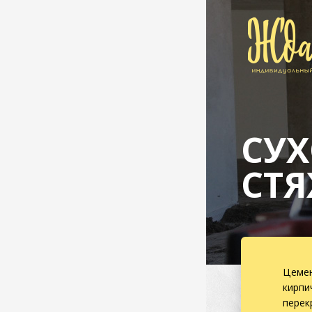
СУ
СТЯ
Цемен
кирпи
перек